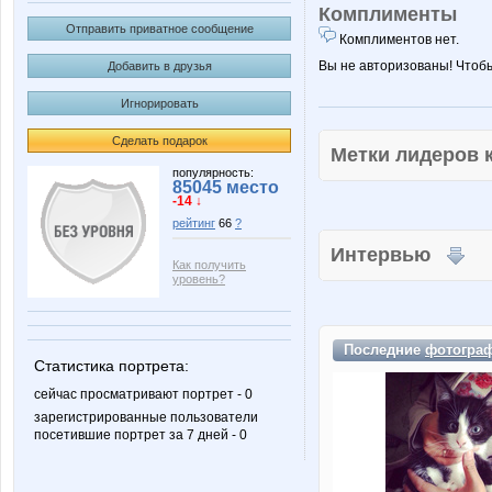
Комплименты
Отправить приватное сообщение
Комплиментов нет.
Вы не авторизованы! Чтоб
Добавить в друзья
Игнорировать
Сделать подарок
Метки лидеров
популярность:
85045 место
-14 ↓
рейтинг
66
?
Интервью
Как получить
уровень?
Последние
фотогра
Статистика портрета:
сейчас просматривают портрет - 0
зарегистрированные пользователи
посетившие портрет за 7 дней - 0