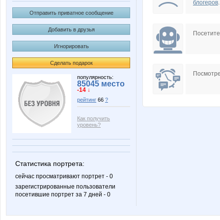
блогеров
.
Отправить приватное сообщение
Добавить в друзья
Посетит
Игнорировать
Сделать подарок
Посмотре
популярность:
85045 место
-14 ↓
рейтинг
66
?
Как получить
уровень?
Статистика портрета:
сейчас просматривают портрет - 0
зарегистрированные пользователи
посетившие портрет за 7 дней - 0