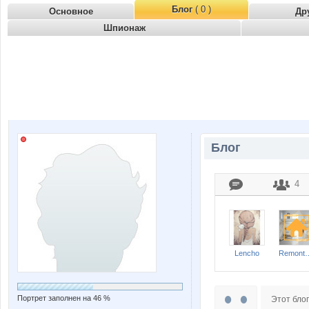
Блог
( 0 )
Основное
Др
Шпионаж
Блог
4
Lencho
Remont-nn
Портрет заполнен на 46 %
Этот блог